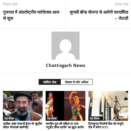
पिछला लेख
अगला लेख
गुजरात में अंतर्राष्ट्रीय पतंगोत्सव आज
चुनावी बॉन्ड योजना से आयेगी पारदर्शिता
से शुरू
– जेटली
Chattisgarh News
संबंधित लेख
लेखक से और अधिक
देश-विदेश
देश-विदेश
देश-विदेश
आखिर कहां गायब हैं ईरान के सुप्रीम
भारतीय मूल की महिला पर लगा
ट्रिब्यूनल रिफॉर्म्स बिल को मंजूरी,
लीडर मोजतबा खामेनेई?
‘स्टूडेंट वीजा फ्रॉड’ का झूठा आरोप
देश में बनेगा NTC