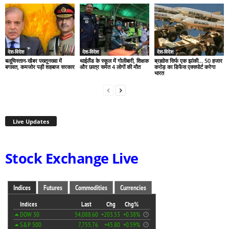
देश-विदेश
देश-विदेश
देश-विदेश
बलूचिस्तान-खैबर पख्तूनख्वा में
थाईलैंड के स्कूल में गोलीबारी, शिक्षक
ब्रह्मोस सिर्फ एक झांकी… 50 हजार
बगावत, कमजोर पड़ी शहबाज सरकार
और छात्र समेत 4 लोगों की मौत
करोड़ का डिफेंस एक्सपोर्ट करेगा
भारत
Live Updates
Stock Exchange Live