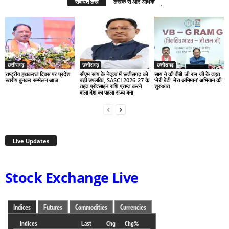
संबंधित लेख
लेखक से और अधिक
छत्तीसगढ़
छत्तीसगढ़
छत्तीसगढ़
राष्ट्रीय हथकरघा दिवस पर प्रदेश
सीएम साय के नेतृत्व में छत्तीसगढ़ को
साय ने की वीबी-जी राम जी के तहत
स्तरीय बुनकर सम्मेलन आज
बड़ी उपलब्धि, SASCI 2026-27 के
‘मेरी बेटी–मेरा अभिमान’ अभियान की
तहत प्रोत्साहन राशि प्राप्त करने
शुरुआत
वाला देश का पहला राज्य बना
Live Updates
Stock Exchange Live