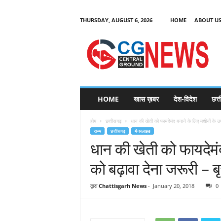
THURSDAY, AUGUST 6, 2026
HOME
ABOUT U
C
G
HOME
खास ख़बर
देश-विदेश
छत्
N
e
होम
छत्तीसगढ़
धान की खेती को फायदेमंद बनाने के लिए मशीनों के उ
w
राज्य
छत्तीसगढ़
मेनस्लाइड
s
धान की खेती को फायदेमं
को बढ़ावा देना जरूरी – 
द्वारा
Chattisgarh News
-
January 20, 2018
0