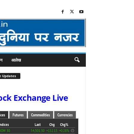
जन
आलेख
e Updates
ock Exchange Live