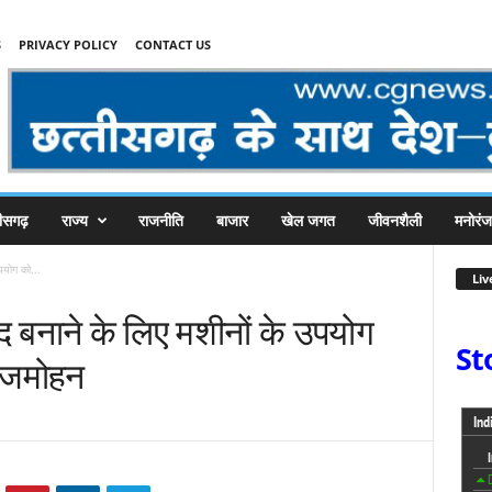
S
PRIVACY POLICY
CONTACT US
तीसगढ़
राज्य
राजनीति
बाजार
खेल जगत
जीवनशैली
मनोरं
पयोग को...
Liv
द बनाने के लिए मशीनों के उपयोग
St
बृजमोहन