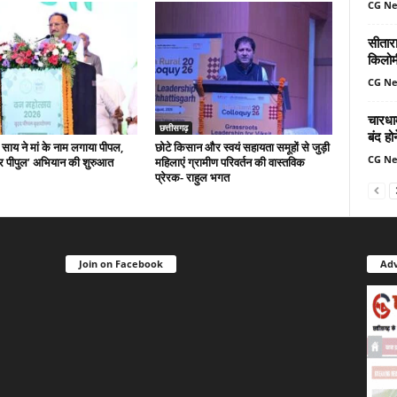
CG N
सीतार
किलोमी
CG N
चारधा
छत्तीसगढ़
बंद ह
ी साय ने मां के नाम लगाया पीपल,
छोटे किसान और स्वयं सहायता समूहों से जुड़ी
CG N
र पीपुल’ अभियान की शुरुआत
महिलाएं ग्रामीण परिवर्तन की वास्तविक
प्रेरक- राहुल भगत
Join on Facebook
Adv