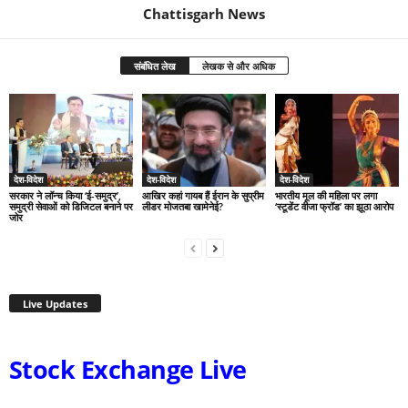
Chattisgarh News
संबंधित लेख
लेखक से और अधिक
देश-विदेश
देश-विदेश
देश-विदेश
सरकार ने लॉन्च किया ‘ई-समुद्र’,
आखिर कहां गायब हैं ईरान के सुप्रीम
भारतीय मूल की महिला पर लगा
समुद्री सेवाओं को डिजिटल बनाने पर
लीडर मोजतबा खामेनेई?
‘स्टूडेंट वीजा फ्रॉड’ का झूठा आरोप
जोर
Live Updates
Stock Exchange Live