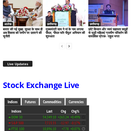
आलेख
छत्तीसगढ़
छत्तीसगढ़
बस्तर की नई सुबह: सुरक्षा के साथ ही
मुख्यमंत्री साय ने मां के नाम लगाया
छोटे किसान और स्वयं सहायता समूहों
अब विकास को जमीन पर उतारने की
पीपल, ‘पीपल फॉर पीपुल’ अभियान की
से जुड़ी महिलाएं ग्रामीण परिवर्तन की
चुनौती
शुरुआत
वास्तविक प्रेरक- राहुल भगत
Live Updates
Stock Exchange Live