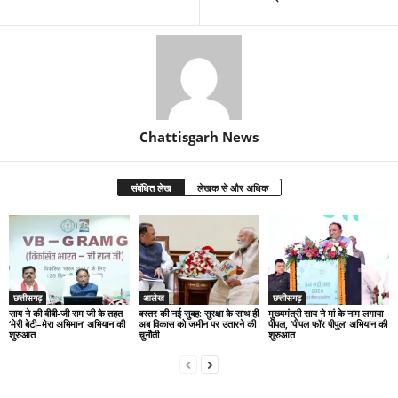
Chattisgarh News
संबंधित लेख
लेखक से और अधिक
छत्तीसगढ़
आलेख
छत्तीसगढ़
साय ने की वीबी-जी राम जी के तहत
बस्तर की नई सुबह: सुरक्षा के साथ ही
मुख्यमंत्री साय ने मां के नाम लगाया
‘मेरी बेटी–मेरा अभिमान’ अभियान की
अब विकास को जमीन पर उतारने की
पीपल, ‘पीपल फॉर पीपुल’ अभियान की
शुरुआत
चुनौती
शुरुआत