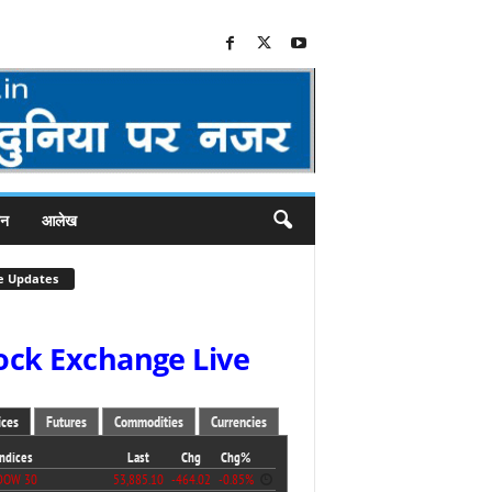
जन
आलेख
e Updates
ock Exchange Live