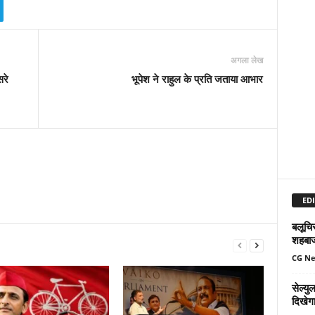
अगला लेख
रे
भूपेश ने राहुल के प्रति जताया आभार
EDI
बलूचिस
शहबा
CG N
सेल्य
दिखेग