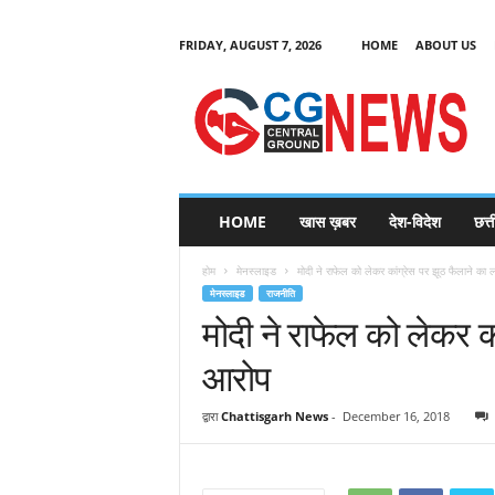
FRIDAY, AUGUST 7, 2026
HOME
ABOUT US
C
G
HOME
खास ख़बर
देश-विदेश
छत्
N
e
होम
मेनस्लाइड
मोदी ने राफेल को लेकर कांग्रेस पर झूठ फैलाने का
w
मेनस्लाइड
राजनीति
s
मोदी ने राफेल को लेकर क
आरोप
द्वारा
Chattisgarh News
-
December 16, 2018