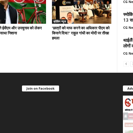
CG N
स्मोकि
13 सा
ब्रेकिंग न्यूज
CG N
े ईवीएम और उपचुनाव को लेकर
‘छात्रों को माफ करने का अधिकार पीएम को
 साधा निशाना
किसने दिया?’ राहुल गांधी का मोदी पर तीखा
हमला
थाईलैं
लोगों 
CG N
Join on Facebook
Adv