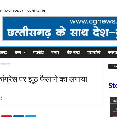
PRIVACY POLICY
CONTACT US
तीसगढ़
राज्य
राजनीति
बाजार
खेल जगत
जीवनशैली
मनोरं
 लगाया आरोप
Liv
ांग्रेस पर झूठ फैलाने का लगाया
St
0