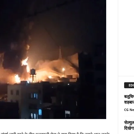
EDI
बलूचिस
शहबा
CG N
सेल्य
दिखेग