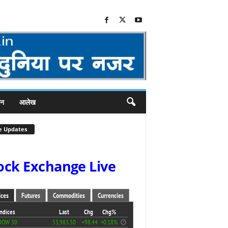
जन
आलेख
e Updates
ock Exchange Live