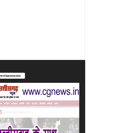
ertisements