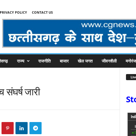
PRIVACY POLICY
CONTACT US
तीसगढ़
राज्य
राजनीति
बाजार
खेल जगत
जीवनशैली
मनोरं
Liv
 संघर्ष जारी
St