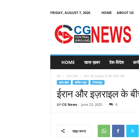
FRIDAY, AUGUST 7, 2026
HOME
ABOUT US
C
G
HOME
खास ख़बर
देश-विदेश
छत्
N
e
होम
खास ख़बर
ईरान और इज़राइल के बीच संघर्ष जारी
w
खास ख़बर
ब्रेकिंग न्यूज
मेनस्लाइड
s
ईरान और इज़राइल के बीच
द्वारा
CG News
-
June 23, 2025
0
साझा करना