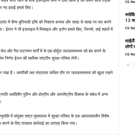
घर्ष जारी रहने के बीच इज़राइली सेना ने दावा किया है कि उसने आज तड़के
CG N
पर नए हवाई हमले किए।
स्मोकि
13 सा
ंत में सैन्य बुनियादी ढाँचे को निशाना बनाया और सतह से सतह पर मार करने
CG N
। ईरान ने भी इज़राइल में मिसाइल और ड्रोन हमले किए, जिनसे, कई शहरों में
थाईलैं
लोगों 
ेल और गैस पाटगमन मार्गों में से एक होर्मुज़ जलडमरूमध्य को बंद करने के
CG N
तिम निर्णय ईरान की सर्वोच्च राष्ट्रीय सुरक्षा परिषद लेगी।
्ट पर रखा है। अमरीकी रक्षा मंत्रालय कथित तौर पर जलडमरूमध्य को खुला रखने
।
ि व्लादिमीर पुतिन और क्षेत्रीय और अंतर्राष्ट्रीय विकास के संबंध में अन्य
े।
यॉर्क में संयुक्त राष्ट्र मुख्यालय में सुरक्षा परिषद के एक आपातकालीन विशेष
म करने के लिए तत्काल कार्रवाई का आग्रह किया गया।