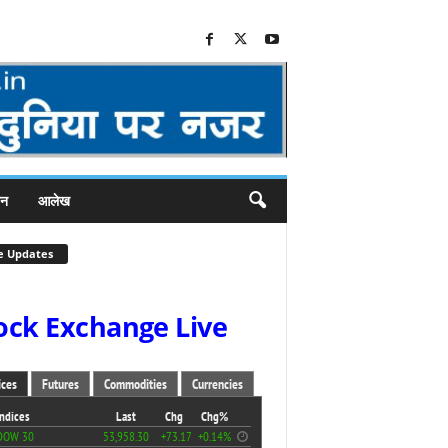
जन
आलेख
e Updates
ock Exchange Live