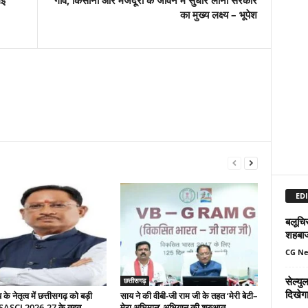
गई
गांव, किसानों और मजदूरों के जीवन में सुधार लाना सरकार
का मुख्य लक्ष्य – भूपेश
EDI
बलूचिस
शहबा
CG N
सेल्य
छत्तीसगढ़
दिखेग
े नेतृत्व में छत्तीसगढ़ को बड़ी
साय ने की वीबी-जी राम जी के तहत ‘मेरी बेटी–
 SASCI 2026-27 के तहत
मेरा अभिमान’ अभियान की शुरुआत