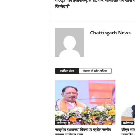
कल्लूरी को ईओडब्ल्यू से हटाकर जीपीसिंह को सौंपी 
जिम्मेदारी
Chattisgarh News
संबंधित लेख
लेखक से और अधिक
छत्तीसगढ़
छत्तीसगढ़
राष्ट्रीय हथकरघा दिवस पर प्रदेश स्तरीय
सीएम साय क
बुनकर सम्मेलन आज
उपलब्धि,