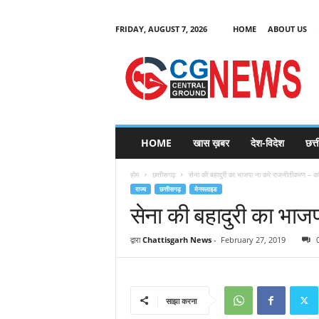
FRIDAY, AUGUST 7, 2026
HOME
ABOUT US
C
G
HOME
खास ख़बर
देश-विदेश
छत्
N
e
होम
छत्तीसगढ़
सेना की बहादुरी का भाजपा ना करे राजनीतीकरण – कां
w
राज्य
छत्तीसगढ़
मेनस्लाइड
s
सेना की बहादुरी का भाज
द्वारा
Chattisgarh News
-
February 27, 2019
साझा करना