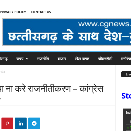
PRIVACY POLICY
CONTACT US
तीसगढ़
राज्य
राजनीति
बाजार
खेल जगत
जीवनशैली
मनोरं
ग्रेस
Liv
पा ना करे राजनीतीकरण – कांग्रेस
St
0