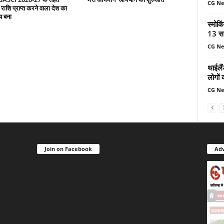
CG N
 राशि प्राप्त करने वाला देश का
य बना
स्मोकि
13 सा
CG N
थाईलैं
लोगों 
CG N
Join on Facebook
Adv