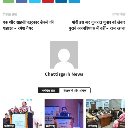
पिछला लेख
अगला लेख
एक और साहसी पत्रकार डैफने की
मोदी इस बार गुजरात चुनाव को लेकर
शहादत – रमेश नैयर
पुराने आत्मविश्वास में नहीं – राज खन्ना
Chattisgarh News
संबंधित लेख
लेखक से और अधिक
छत्तीसगढ़
छत्तीसगढ़
छत्तीसगढ़