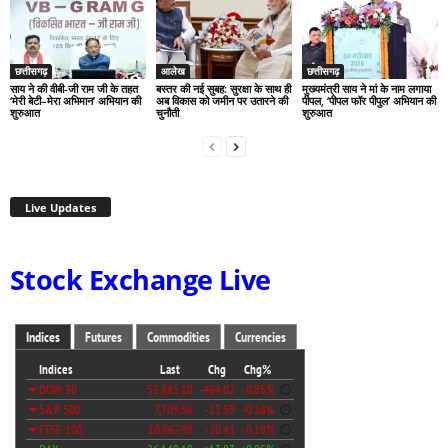
छत्तीसगढ़
आलेख
छत्तीसगढ़
साय ने की वीबी-जी राम जी के तहत
बस्तर की नई सुबह: सुरक्षा के साथ ही
मुख्यमंत्री साय ने मां के नाम लगाया
‘मेरी बेटी–मेरा अभिमान’ अभियान की
अब विकास को जमीन पर उतारने की
पीपल, ‘पीपल फॉर पीपुल’ अभियान की
शुरुआत
चुनौती
शुरुआत
Live Updates
Stock Exchange Live