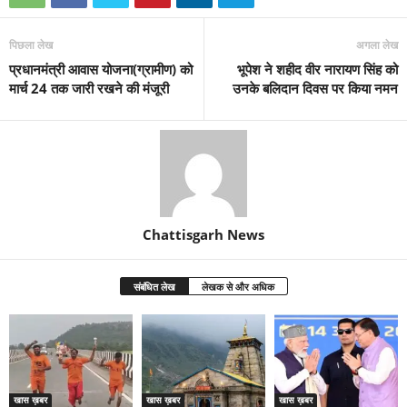
पिछला लेख
अगला लेख
प्रधानमंत्री आवास योजना(ग्रामीण) को
भूपेश ने शहीद वीर नारायण सिंह को
मार्च 24 तक जारी रखने की मंजूरी
उनके बलिदान दिवस पर किया नमन
Chattisgarh News
संबंधित लेख
लेखक से और अधिक
खास ख़बर
खास ख़बर
खास ख़बर