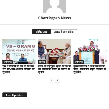
Chattisgarh News
संबंधित लेख
लेखक से और अधिक
छत्तीसगढ़
आलेख
छत्तीसगढ़
साय ने की वीबी-जी राम जी के तहत
बस्तर की नई सुबह: सुरक्षा के साथ ही
मुख्यमंत्री साय ने मां के नाम लगाया
‘मेरी बेटी–मेरा अभिमान’ अभियान की
अब विकास को जमीन पर उतारने की
पीपल, ‘पीपल फॉर पीपुल’ अभियान की
शुरुआत
चुनौती
शुरुआत
Live Updates