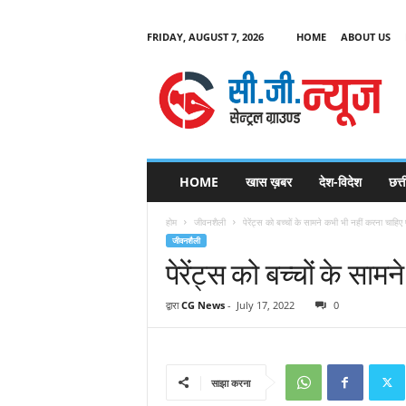
FRIDAY, AUGUST 7, 2026
HOME
ABOUT US
C
G
HOME
खास ख़बर
देश-विदेश
छत्
N
e
होम
जीवनशैली
पेरेंट्स को बच्चों के सामने कभी भी नहीं करना चाहिए
w
जीवनशैली
s
पेरेंट्स को बच्चों के सा
द्वारा
CG News
-
July 17, 2022
0
साझा करना