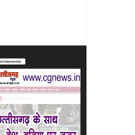
ertisements