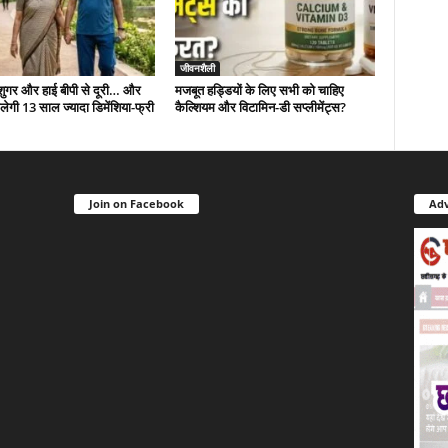
जीवनशैली
 शुगर और हाई बीपी से दूरी… और
मजबूत हड्डियों के लिए सभी को चाहिए
ं मिलेगी 13 साल ज्यादा डिमेंशिया-फ्री
कैल्शियम और विटामिन-डी सप्लीमेंट्स?
Join on Facebook
Adv