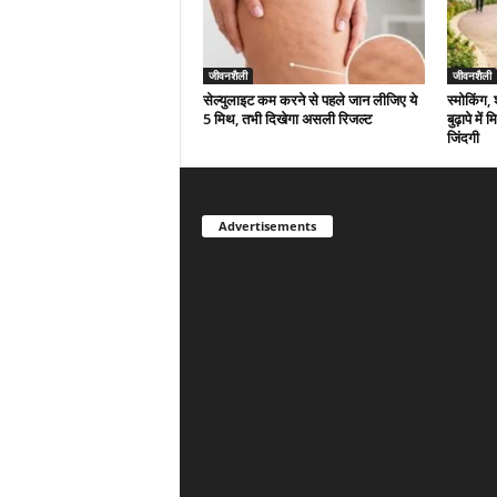
जीवनशैली
जीवनशैली
सेल्युलाइट कम करने से पहले जान लीजिए ये
स्मोकिंग,
5 मिथ, तभी दिखेगा असली रिजल्ट
बुढ़ापे मे
जिंदगी
Advertisements