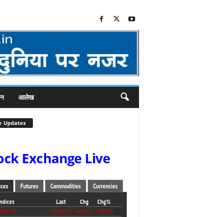
जन
आलेख
e Updates
ock Exchange Live