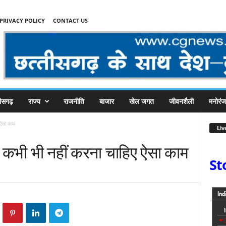
PRIVACY POLICY
CONTACT US
तीसगढ़
राज्य
राजनीति
बाजार
खेल जगत
जीवनशैली
मनोरं
 ऐसा काम
Liv
मने कभी भी नहीं करना चाहिए ऐसा काम
St