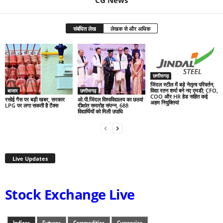
CG News
संबंधित लेख
लेखक से और अधिक
छत्तीसगढ़
जिंदल स्टील में बड़े नेतृत्व परिवर्तन,
विद्या रतन शर्मा बने नए एमडी; CFO,
बाजार
छत्तीसगढ़
COO और HR हेड सहित कई
रसोई गैस पर बड़ी खबर, सरकार
ओ.पी.जिंदल विश्वविद्यालय का छठवां
अहम नियुक्तियां
LPG पर लगा सकती है टैक्स
दीक्षांत समारोह संपन्न, 688
विद्यार्थियों को मिली उपाधि
Live Updates
Stock Exchange Live