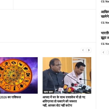
CG N
आखिर 
खामेन
CG N
भारतीय
झूठा 
CG N
खास ख़बर
 2026 का राशिफल
आपदा में घर के साथ दस्तावेज भी हो गए
क्षतिग्रस्त तो घबराने की जरूरत
नहीं, आपका वोट नहीं कटेगा