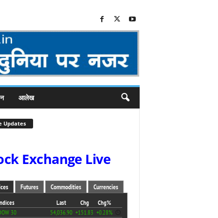
जन
आलेख
e Updates
ock Exchange Live