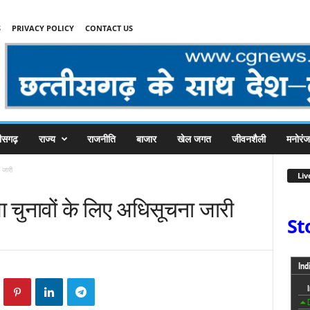
S
PRIVACY POLICY
CONTACT US
तीसगढ़
राज्य
राजनीति
बाजार
खेल जगत
जीवनशैली
मनोरं
 जारी
Liv
 चुनावों के लिए अधिसूचना जारी
St