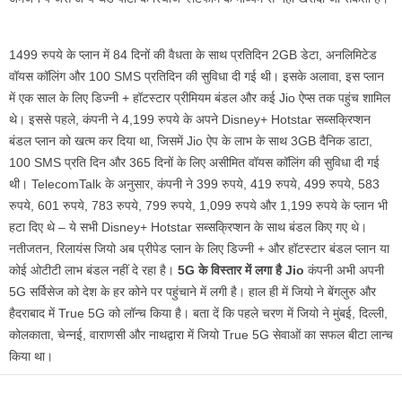
1499 रुपये के प्लान में 84 दिनों की वैधता के साथ प्रतिदिन 2GB डेटा, अनलिमिटेड
वॉयस कॉलिंग और 100 SMS प्रतिदिन की सुविधा दी गई थी। इसके अलावा, इस प्लान
में एक साल के लिए डिज्नी + हॉटस्टार प्रीमियम बंडल और कई Jio ऐप्स तक पहुंच शामिल
थे। इससे पहले, कंपनी ने 4,199 रुपये के अपने Disney+ Hotstar सब्सक्रिप्शन
बंडल प्लान को खत्म कर दिया था, जिसमें Jio ऐप के लाभ के साथ 3GB दैनिक डाटा,
100 SMS प्रति दिन और 365 दिनों के लिए असीमित वॉयस कॉलिंग की सुविधा दी गई
थी। TelecomTalk के अनुसार, कंपनी ने 399 रुपये, 419 रुपये, 499 रुपये, 583
रुपये, 601 रुपये, 783 रुपये, 799 रुपये, 1,099 रुपये और 1,199 रुपये के प्लान भी
हटा दिए थे – ये सभी Disney+ Hotstar सब्सक्रिप्शन के साथ बंडल किए गए थे।
नतीजतन, रिलायंस जियो अब प्रीपेड प्लान के लिए डिज्नी + और हॉटस्टार बंडल प्लान या
कोई ओटीटी लाभ बंडल नहीं दे रहा है।
5G के विस्तार में लगा है Jio
कंपनी अभी अपनी
5G सर्विसेज को देश के हर कोने पर पहुंचाने में लगी है। हाल ही में जियो ने बेंगलुरु और
हैदराबाद में True 5G को लॉन्च किया है। बता दें कि पहले चरण में जियो ने मुंबई, दिल्ली,
कोलकाता, चेन्नई, वाराणसी और नाथद्वारा में जियो True 5G सेवाओं का सफल बीटा लान्च
किया था।