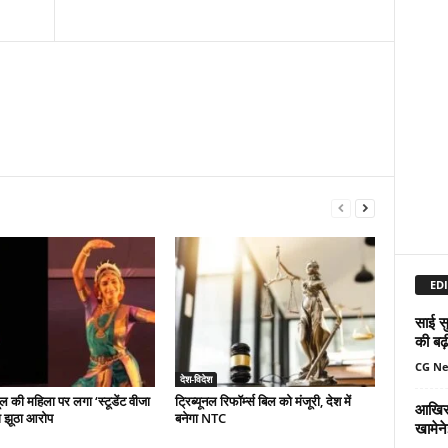
EDI
साई सु
की बढ़
CG N
देश-विदेश
ल की महिला पर लगा ‘स्टूडेंट वीजा
ट्रिब्यूनल रिफॉर्म्स बिल को मंजूरी, देश में
आखिर 
ा झूठा आरोप
बनेगा NTC
खामेन