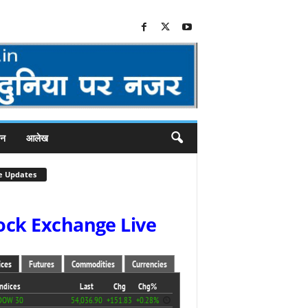
जन
आलेख
e Updates
ock Exchange Live