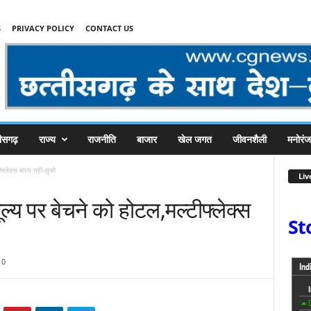
S
PRIVACY POLICY
CONTACT US
तीसगढ़
राज्य
राजनीति
बाजार
खेल जगत
जीवनशैली
मनोरं
फ्लेक्स बाध्य नही-सुको
Liv
्य पर बेचने को होटल,मल्टीफ्लेक्स
St
0