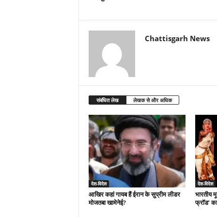
Chattisgarh News
संबंधित लेख
लेखक से और अधिक
देश-विदेश
देश-विदेश
आखिर कहां गायब हैं ईरान के सुप्रीम लीडर
भारतीय मू
मोजतबा खामेनेई?
फ्रॉड’ क