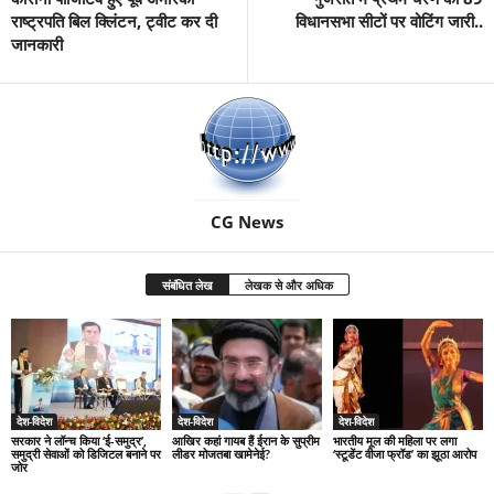
राष्ट्रपति बिल क्लिंटन, ट्वीट कर दी
विधानसभा सीटों पर वोटिंग जारी..
जानकारी
CG News
संबंधित लेख
लेखक से और अधिक
देश-विदेश
देश-विदेश
देश-विदेश
सरकार ने लॉन्च किया ‘ई-समुद्र’,
आखिर कहां गायब हैं ईरान के सुप्रीम
भारतीय मूल की महिला पर लगा
समुद्री सेवाओं को डिजिटल बनाने पर
लीडर मोजतबा खामेनेई?
‘स्टूडेंट वीजा फ्रॉड’ का झूठा आरोप
जोर