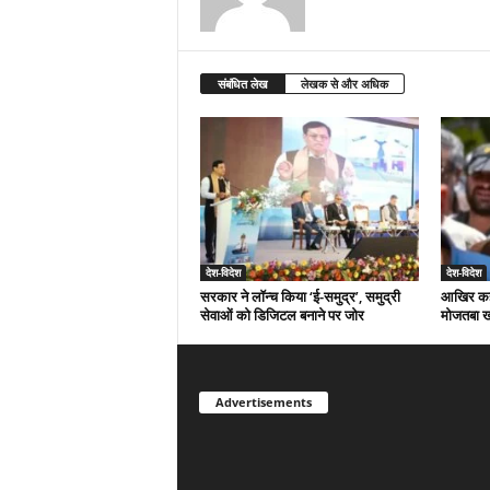
संबंधित लेख
लेखक से और अधिक
देश-विदेश
देश-विदेश
सरकार ने लॉन्च किया ‘ई-समुद्र’, समुद्री
आखिर कहां
सेवाओं को डिजिटल बनाने पर जोर
मोजतबा ख
Advertisements