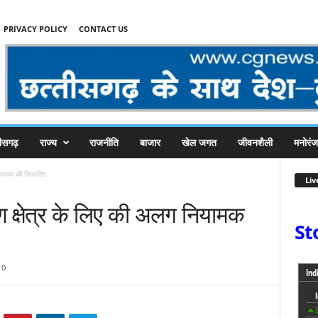
PRIVACY POLICY
CONTACT US
तीसगढ़
राज्य
राजनीति
बाजार
खेल जगत
जीवनशैली
मनोरं
नियामक की सिफारिश
Liv
ण क्षेत्र के लिए की अलग नियामक
St
0