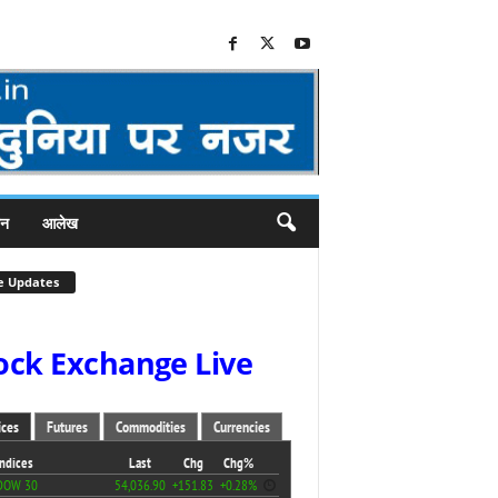
जन
आलेख
e Updates
ock Exchange Live