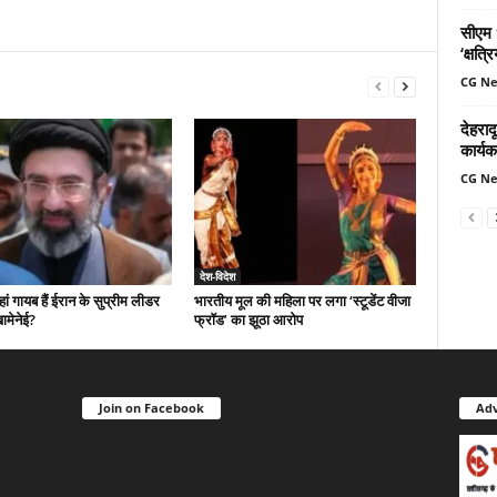
सीएम ध
‘क्षत्
CG N
देहरादू
कार्यक
CG N
देश-विदेश
 गायब हैं ईरान के सुप्रीम लीडर
भारतीय मूल की महिला पर लगा ‘स्टूडेंट वीजा
ामेनेई?
फ्रॉड’ का झूठा आरोप
Join on Facebook
Adv