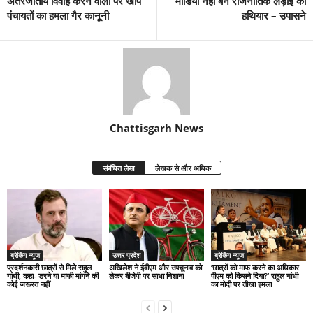
अंतरजातीय विवाह करने वालों पर खाप
मीडिया नही बने राजनीतिक लड़ाई का
पंचायतों का हमला गैर कानूनी
हथियार – उपासने
Chattisgarh News
संबंधित लेख
लेखक से और अधिक
ब्रेकिंग न्यूज
उत्तर प्रदेश
ब्रेकिंग न्यूज
प्रदर्शनकारी छात्रों से मिले राहुल
अखिलेश ने ईवीएम और उपचुनाव को
‘छात्रों को माफ करने का अधिकार
गांधी, कहा- डरने या माफी मांगने की
लेकर बीजेपी पर साधा निशाना
पीएम को किसने दिया?’ राहुल गांधी
कोई जरूरत नहीं
का मोदी पर तीखा हमला