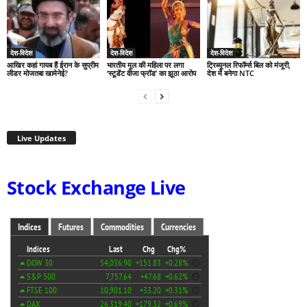
देश-विदेश
देश-विदेश
देश-विदेश
आखिर कहां गायब हैं ईरान के सुप्रीम
भारतीय मूल की महिला पर लगा
ट्रिब्यूनल रिफॉर्म्स बिल को मंजूरी,
लीडर मोजतबा खामेनेई?
‘स्टूडेंट वीजा फ्रॉड’ का झूठा आरोप
देश में बनेगा NTC
Live Updates
Stock Exchange Live