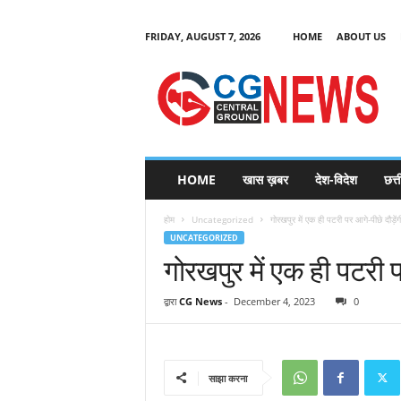
FRIDAY, AUGUST 7, 2026
HOME
ABOUT US
C
G
HOME
खास ख़बर
देश-विदेश
छत्
N
e
होम
Uncategorized
गोरखपुर में एक ही पटरी पर आगे-पीछे दौड़ेंगी
w
UNCATEGORIZED
s
गोरखपुर में एक ही पटरी पर
द्वारा
CG News
-
December 4, 2023
0
साझा करना