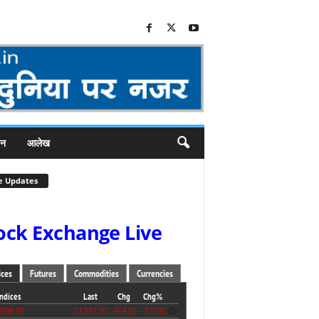
जन
आलेख
e Updates
ock Exchange Live