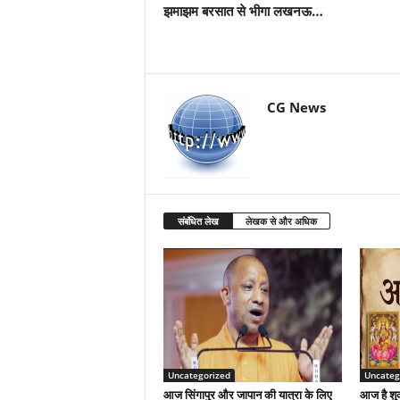
झमाझम बरसात से भीगा लखनऊ…
CG News
संबंधित लेख
लेखक से और अधिक
Uncategorized
Uncateg
आज सिंगापुर और जापान की यात्रा के लिए
आज है शुक