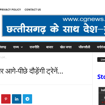
PRIVACY POLICY
CONTACT US
तीसगढ़
राज्य
राजनीति
बाजार
खेल जगत
जीवनशैली
मनोरं
 ट्रेनें…
Liv
 आगे-पीछे दौड़ेंगी ट्रेनें…
St