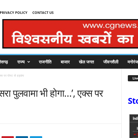
PRIVACY POLICY
CONTACT US
तीसगढ़
राज्य
राजनीति
बाजार
खेल जगत
जीवनशैली
मनोरं
क्स पर पोस्ट से हड़कंप
Liv
ूसरा पुलवामा भी होगा…’, एक्स पर
St