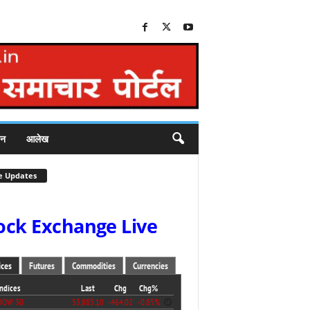
जन
आलेख
e Updates
ock Exchange Live