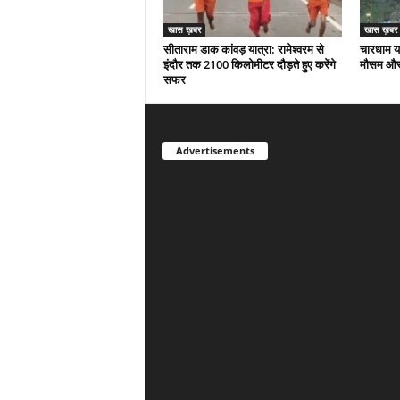
खास ख़बर
खास ख़बर
सीताराम डाक कांवड़ यात्रा: रामेश्वरम से
चारधाम या
इंदौर तक 2100 किलोमीटर दौड़ते हुए करेंगे
मौसम और 
सफर
Advertisements