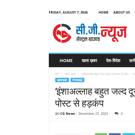
FRIDAY, AUGUST 7, 2026
HOME
ABOUT US
C
G
HOME
खास ख़बर
देश-विदेश
छत्
N
e
होम
खास ख़बर
‘इंशाअल्लाह बहुत जल्द दूसरा पुलवामा भी होगा…’, ए
w
खास ख़बर
मेनस्लाइड
s
‘इंशाअल्लाह बहुत जल्द द
पोस्ट से हड़कंप
द्वारा
CG News
-
December 27, 2023
0