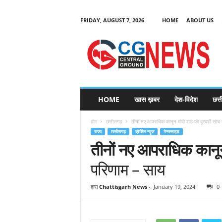
FRIDAY, AUGUST 7, 2026
HOME
ABOUT US
C
G
HOME
खास ख़बर
देश-विदेश
छत्
N
e
होम
छत्तीसगढ़
तीनों नए आपराधिक कानून मोदी शाह की दूरदर्शी सोच 
w
राज्य
छत्तीसगढ़
ब्रेकिंग न्यूज
मेनस्लाइड
s
तीनों नए आपराधिक कानू
परिणाम – साय
द्वारा
Chattisgarh News
-
January 19, 2024
0