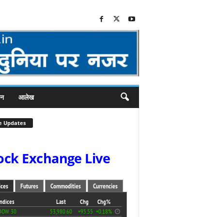
जन
आलेख
e Updates
ock Exchange Live