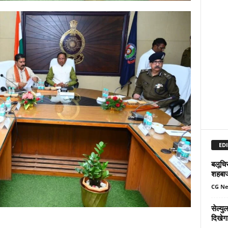
EDI
बलूचिस
शहबा
CG N
सेल्य
दिखेग