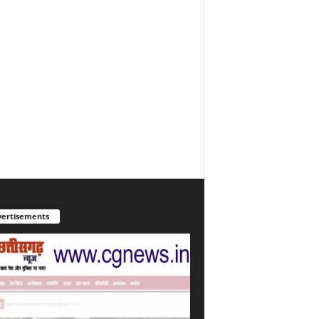
ertisements