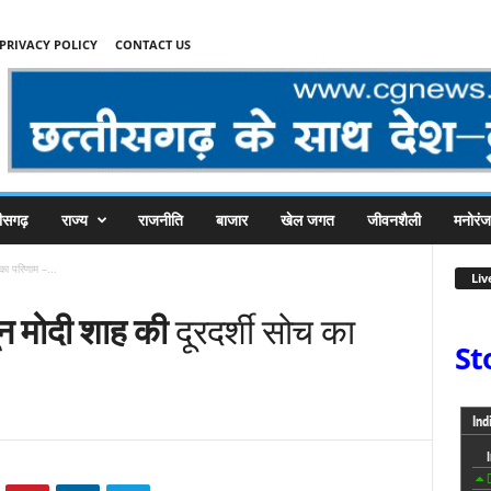
PRIVACY POLICY
CONTACT US
तीसगढ़
राज्य
राजनीति
बाजार
खेल जगत
जीवनशैली
मनोरं
का परिणाम –...
Liv
न मोदी शाह की
दूरदर्शी सोच का
St