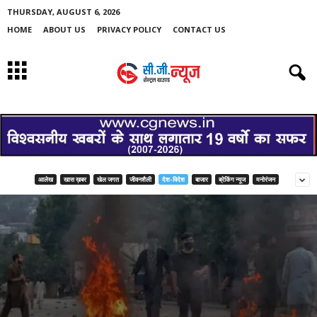
THURSDAY, AUGUST 6, 2026
HOME
ABOUT US
PRIVACY POLICY
CONTACT US
आलेख
खास ख़बर
खेल जगत
जीवनशैली
देश-विदेश
बाजार
ब्रेकिंग न्यूज
मनोरंजन