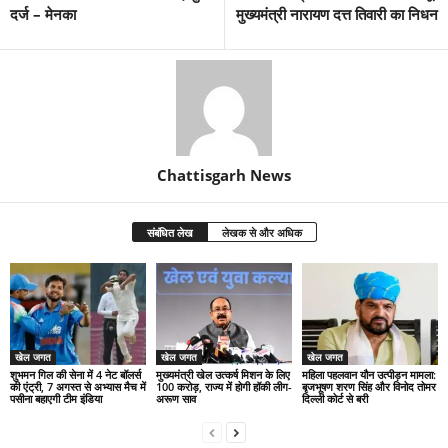
दर्ज – मेनका
मुख्यमंत्री नारायण दत्त तिवारी का निधन
Chattisgarh News
संबंधित लेख
लेखक से और अधिक
खेल जगत
खेल जगत
खेल जगत
शुभमन गिल की सेना में 4 नेट बॉलर्स
मुख्यमंत्री खेल उत्कर्ष मिशन के लिए
महिला पहलवान यौन उत्पीड़न मामला:
की एंट्री, 7 अगस्त से अभ्यास मैच में
100 करोड़, राज्य में होगी हॉकी लीग-
बृजभूषण शरण सिंह और विनोद तोमर
पसीना बहाएगी टीम इंडिया
अरूण साव
दिल्ली कोर्ट से बरी