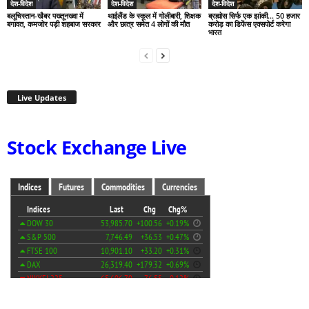
देश-विदेश
देश-विदेश
देश-विदेश
बलूचिस्तान-खैबर पख्तूनख्वा में
थाईलैंड के स्कूल में गोलीबारी, शिक्षक
ब्रह्मोस सिर्फ एक झांकी… 50 हजार
बगावत, कमजोर पड़ी शहबाज सरकार
और छात्र समेत 4 लोगों की मौत
करोड़ का डिफेंस एक्सपोर्ट करेगा
भारत
Live Updates
Stock Exchange Live