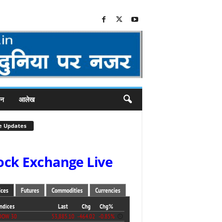
जन
आलेख
e Updates
ock Exchange Live