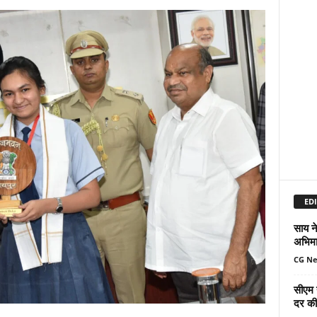
EDI
साय ने
अभिमा
CG N
सीएम 
दर की 