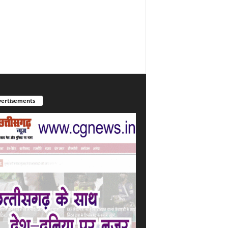
ertisements