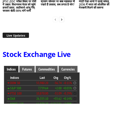
JPSC-JSSC परीक्षा विवाद पर रांची
श्रावण सोमवार पर बाबा महाकाल भी
मंत्री रेखा आर्या ने उठाई कांवड़,
में उबाल: विधानसभा घेराव को पहुंचे
रखते हैं उपवास, कब लगता है भोग?
2036 में भारत को ओलंपिक की
हजारों छात्र, लाठीचार्ज-आंसू गैस;
मेजबानी मिलने की कामना
सरकार बोली-98% मांगें मानीं
Live Updates
Stock Exchange Live