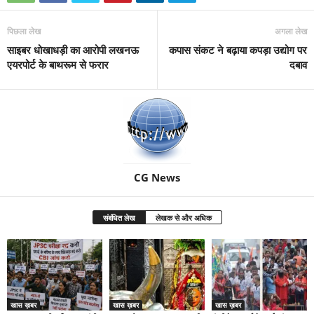
पिछला लेख
अगला लेख
साइबर धोखाधड़ी का आरोपी लखनऊ
कपास संकट ने बढ़ाया कपड़ा उद्योग पर
एयरपोर्ट के बाथरूम से फरार
दबाव
CG News
संबंधित लेख
लेखक से और अधिक
खास ख़बर
खास ख़बर
खास ख़बर