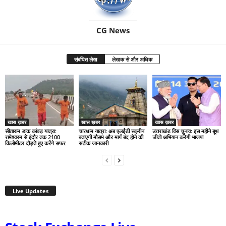
CG News
संबंधित लेख
लेखक से और अधिक
खास ख़बर
खास ख़बर
खास ख़बर
सीताराम डाक कांवड़ यात्रा:
चारधाम यात्रा: अब एलईडी स्क्रीन
उत्तराखंड विस चुनाव: इस महीने बूथ
रामेश्वरम से इंदौर तक 2100
बताएगी मौसम और मार्ग बंद होने की
जीतो अभियान करेगी भाजपा
किलोमीटर दौड़ते हुए करेंगे सफर
सटीक जानकारी
Live Updates