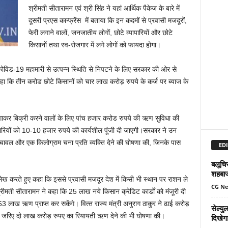
श्रीमती सीतारामन एवं श्री सिंह ने यहां आर्थिक पैकेज के बारे में
दूसरी प्रएस कान्फ्रेंस में बताया कि इन कदमों से प्रवासी मजदूरों,
फेरी लगाने वालों, जनजातीय लोगों, छोटे व्‍यापारियों और छोटे
किसानों तथा स्‍व-रोजगार में लगे लोगों को फायदा होगा।
े कोविड-19 महामारी से उत्‍पन्‍न स्थिति से निपटने के लिए सरकार की ओर से
 कहा कि तीन करोड छोटे किसानों को चार लाख करोड़ रुपये के कर्ज पर ब्‍याज के
 लगाकर बिक्री करने वालों के लिए पांच हजार करोड रुपये की ऋण सुविधा की
ारियों को 10-10 हजार रुपये की कार्यशील पूंजी दी जाएगी।सरकार ने उन
ू या चावल और एक किलोग्राम चना प्रति व्‍यक्ति देने की घोषणा की, जिनके पास
EDI
बलूचिस
शहबा
ल्‍लेख करते हुए कहा कि इससे प्रवासी मजदूर देश में किसी भी स्‍थान पर राशन ले
CG N
ीमती सीतारामन ने कहा कि 25 लाख नये किसान क्रेडिट कार्डों को मंजूरी दी
3 लाख ऋण प्राप्‍त कर सकेंगे।
वित्‍त राज्‍य मंत्री अनुराग ठाकुर ने ढाई करोड़
सेल्य
 के जरिए दो लाख करोड़ रुपए का रियायती ऋण देने की भी घोषणा की।
दिखेग