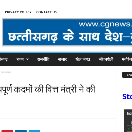
S
PRIVACY POLICY
CONTACT US
तीसगढ़
राज्य
राजनीति
बाजार
खेल जगत
जीवनशैली
मनोरं
ने की घोषणा
Liv
ूर्ण कदमों की वित्त मंत्री ने की
St