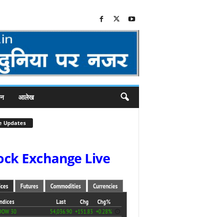
जन
आलेख
e Updates
ock Exchange Live