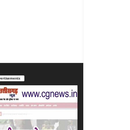
ertisements