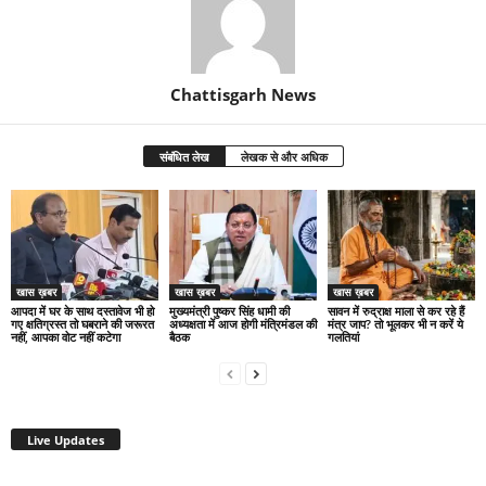
Chattisgarh News
संबंधित लेख
लेखक से और अधिक
खास ख़बर
खास ख़बर
खास ख़बर
आपदा में घर के साथ दस्तावेज भी हो
मुख्यमंत्री पुष्कर सिंह धामी की
सावन में रुद्राक्ष माला से कर रहे हैं
गए क्षतिग्रस्त तो घबराने की जरूरत
अध्यक्षता में आज होगी मंत्रिमंडल की
मंत्र जाप? तो भूलकर भी न करें ये
नहीं, आपका वोट नहीं कटेगा
बैठक
गलतियां
Live Updates