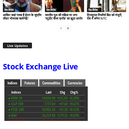
देश-विदेश
देश-विदेश
देश-विदेश
आखिर कहां गायब हैं ईरान के सुप्रीम
भारतीय मूल की महिला पर लगा
ट्रिब्यूनल रिफॉर्म्स बिल को मंजूरी,
लीडर मोजतबा खामेनेई?
‘स्टूडेंट वीजा फ्रॉड’ का झूठा आरोप
देश में बनेगा NTC
Live Updates
Stock Exchange Live