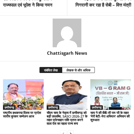
राज्यपाल एवं भूपेश ने किया नमन
निगरानी कर रहा है सेबी – वित्त मंत्री
Chattisgarh News
संबंधित लेख
लेखक से और अधिक
छत्तीसगढ़
छत्तीसगढ़
छत्तीसगढ़
राष्ट्रीय हथकरघा दिवस पर प्रदेश
सीएम साय के नेतृत्व में छत्तीसगढ़ को
साय ने की वीबी-जी राम जी के तहत
स्तरीय बुनकर सम्मेलन आज
बड़ी उपलब्धि, SASCI 2026-27 के
‘मेरी बेटी–मेरा अभिमान’ अभियान की
तहत प्रोत्साहन राशि प्राप्त करने
शुरुआत
वाला देश का पहला राज्य बना