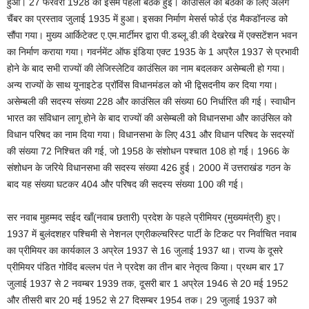
हुआ। 27 फरवरी 1928 को इसमें पहली बैठक हुई। काउंसिल की बैठकों के लिए अलग
चैंबर का प्रस्ताव जुलाई 1935 में हुआ। इसका निर्माण मेसर्स फोर्ड एंड मैकडॉनल्ड को
सौंपा गया। मुख्य आर्किटेक्ट ए.एम.मार्टीमर द्वारा पी.डब्लू.डी.की देखरेख में एक्सटेंशन भवन
का निर्माण कराया गया। गवर्नमेंट ऑफ इंडिया एक्ट 1935 के 1 अप्रैल 1937 से प्रभावी
होने के बाद सभी राज्यों की लेजिस्लेटिव काउंसिल का नाम बदलकर असेम्बली हो गया।
अन्य राज्यों के साथ यूनाइटेड प्रॉविंस विधानमंडल को भी द्विसदनीय कर दिया गया।
असेम्बली की सदस्य संख्या 228 और काउंसिल की संख्या 60 निर्धारित की गई। स्वाधीन
भारत का संविधान लागू होने के बाद राज्यों की असेम्बली को विधानसभा और काउंसिल को
विधान परिषद का नाम दिया गया। विधानसभा के लिए 431 और विधान परिषद के सदस्यों
की संख्या 72 निश्चित की गई, जो 1958 के संशोधन पश्चात 108 हो गई। 1966 के
संशोधन के जरिये विधानसभा की सदस्य संख्या 426 हुई। 2000 में उत्तराखंड गठन के
बाद यह संख्या घटकर 404 और परिषद की सदस्य संख्या 100 की गई।
सर नवाब मुहम्मद सईद खाँ(नवाब छतारी) प्रदेश के पहले प्रीमियर (मुख्यमंत्री) हुए।
1937 में बुलंदशहर पश्चिमी से नेशनल एग्रीकल्चरिस्ट पार्टी के टिकट पर निर्वाचित नवाब
का प्रीमियर का कार्यकाल 3 अप्रेल 1937 से 16 जुलाई 1937 था। राज्य के दूसरे
प्रीमियर पंडित गोविंद बल्लभ पंत ने प्रदेश का तीन बार नेतृत्व किया। प्रथम बार 17
जुलाई 1937 से 2 नवम्बर 1939 तक, दूसरी बार 1 अप्रेल 1946 से 20 मई 1952
और तीसरी बार 20 मई 1952 से 27 दिसम्बर 1954 तक। 29 जुलाई 1937 को