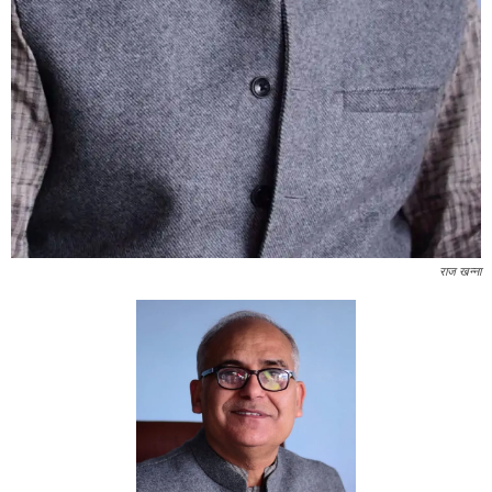
राज खन्ना