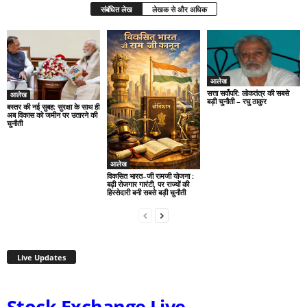
संबंधित लेख
लेखक से और अधिक
आलेख
सत्ता सर्वोपरि: लोकतंत्र की सबसे
आलेख
बड़ी चुनौती – रघु ठाकुर
बस्तर की नई सुबह: सुरक्षा के साथ ही
अब विकास को जमीन पर उतारने की
चुनौती
आलेख
विकसित भारत–जी रामजी योजना :
बढ़ी रोजगार गारंटी, पर राज्यों की
हिस्सेदारी बनी सबसे बड़ी चुनौती
Live Updates
Stock Exchange Live