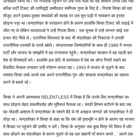
उत्साहित किया था। पर नजदीक पहुंचने पर उन्हें पता चला कि यह समर्थन उनके लिए नही
बल्कि पार्टी टिकट की प्रतिद्वंद्वी उम्मीदवार रमणिका गुप्ता के लिए है। निराश सिन्हा को वहां
मौजूद अपने इक्का-दुक्का समर्थकों की सलाह पर उस शुभ घड़ी में नामांकन का इरादा
छोड़ना पड़ा था।चन्द्रशेखर के वरदहस्त होने के कारण हालांकि सिन्हा टिकट की लड़ाई में
जीत गए थे लेकिन मतदाताओं ने उन्हें निराश किया। उस चुनाव में उन्हें लगभग साढ़े दस
हजार वोट मिले थे। प्रारंभिक विफलता के बाद भी चंद्रशेखर की निकटता ने उनकी
राजनीतिक तरक्की के रास्ते खोले। संगठनात्मक जिम्मेदारियों के साथ ही 1988 में जनता
पार्टी और भाजपा के समझौते में वह राज्यसभा पहुंचे। चन्द्रशेखर सरकार में वह पहली बार
देश के वित्तमंत्री बने। हालांकि इस छोटे से कार्यकाल में देश का सोना गिरवी रखने का
विवादित फैसला लगातार उन्हें परेशान करता रहा। 1993 में भाजपा से जुड़ने के बाद
यशवंत सिन्हा लम्बे अरसे तक अपने राजनीतिक गुरु और संरक्षक चन्द्रशेखर का सामना
करने से बचते रहे।
सिन्हा ने अपनी आत्मकथा RELENTLESS में लिखा है कि उनके लिए चन्द्रशेखर का
साथ छोड़ना बेहद तकलीफदेह और मुश्किल फैसला था। काफी हिम्मत बटोरने के बाद जब
वह भोंडसी आश्रम में चन्द्रशेखर के सामने बैठे थे तो असहज सन्नाटे को चन्द्रशेखर ने ही
तोड़ा था। चन्द्रशेखर ने सिन्हा से कहा था कि संघ की पृष्ठभूमि न होने के कारण वह भाजपा
में शिखर पर पहुंचने की उम्मीद न करें। सिन्हा के अनुसार जब कुछ मित्र मेरे विषय में और
साथ छोड़ने का चंद्रशेखर से कारण पूछते तो वह एक कहानी यों बयान करते , ‘ अपने एक