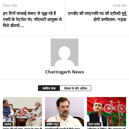
पिछला लेख
अगला लेख
इन दिनों सप्लाई संकट से जूझ रहे हैं
एनडीए की राष्ट्रपति पद की द्रौपदी मुर्मू
एचपी के पेट्रोल पंप, जीएसटी आयुक्त से
होगी उम्मीदवार- नड्डा
मिले डीलर्स….
Chattisgarh News
संबंधित लेख
लेखक से और अधिक
आलेख
ब्रेकिंग न्यूज
उत्तर प्रदेश