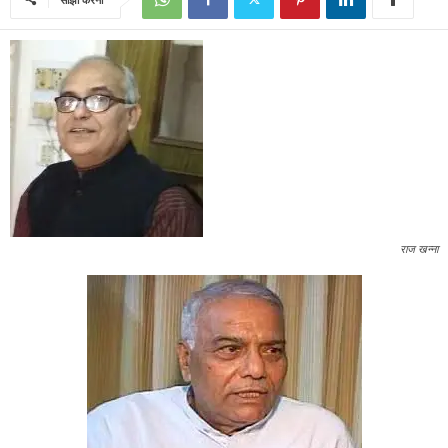
राज खन्ना