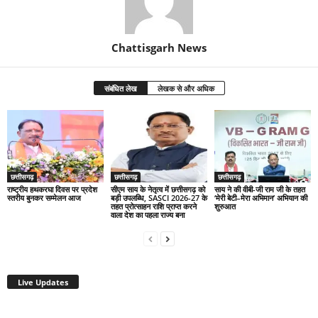
Chattisgarh News
संबंधित लेख
लेखक से और अधिक
छत्तीसगढ़
छत्तीसगढ़
छत्तीसगढ़
राष्ट्रीय हथकरघा दिवस पर प्रदेश
सीएम साय के नेतृत्व में छत्तीसगढ़ को
साय ने की वीबी-जी राम जी के तहत
स्तरीय बुनकर सम्मेलन आज
बड़ी उपलब्धि, SASCI 2026-27 के
‘मेरी बेटी–मेरा अभिमान’ अभियान की
तहत प्रोत्साहन राशि प्राप्त करने
शुरुआत
वाला देश का पहला राज्य बना
Live Updates