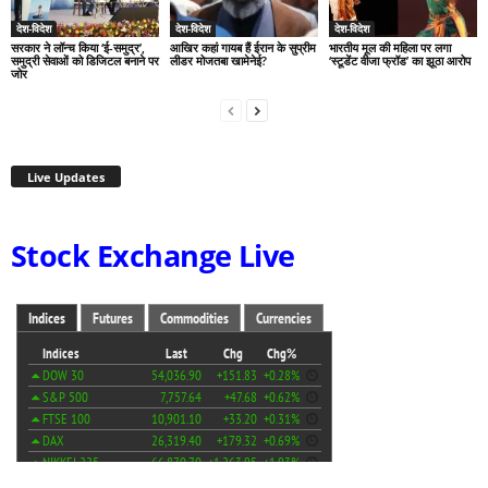
देश-विदेश
देश-विदेश
देश-विदेश
सरकार ने लॉन्च किया ‘ई-समुद्र’,
आखिर कहां गायब हैं ईरान के सुप्रीम
भारतीय मूल की महिला पर लगा
समुद्री सेवाओं को डिजिटल बनाने पर
लीडर मोजतबा खामेनेई?
‘स्टूडेंट वीजा फ्रॉड’ का झूठा आरोप
जोर
Live Updates
Stock Exchange Live