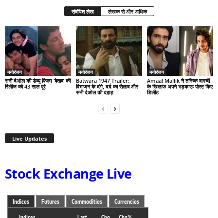
संबंधित लेख
लेखक से और अधिक
मनोरंजन
मनोरंजन
मनोरंजन
सनी देओल की डेब्यू फिल्म ‘बेताब’ की
Batwara 1947 Trailer:
Amaal Mallik ने तनिष्क बागची
रिलीज को 43 साल पूरे
विभाजन के दंगे, दर्द का सैलाब और
के खिलाफ अपने भड़काऊ पोस्ट किए
सनी देओल की दहाड़
डिलीट
Live Updates
Stock Exchange Live