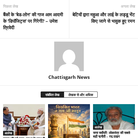
पिछला लेख
अगला लेख
बैंकों के ‘बेड-लोन’ की गाज आम आदमी
बेटियों द्वारा महुआ और लाई के लड्डू भेंट
के ‘डिपॉजिट्स’ पर गिरेगी? – उमेश
किए जाने से भावुक हुए रमन
त्रिवेदी
Chattisgarh News
संबंधित लेख
लेखक से और अधिक
आलेख
सत्ता सर्वोपरि: लोकतंत्र की सबसे
आलेख
बड़ी चुनौती – रघु ठाकुर