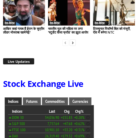
देश-विदेश
देश-विदेश
देश-विदेश
आखिर कहां गायब हैं ईरान के सुप्रीम
भारतीय मूल की महिला पर लगा
ट्रिब्यूनल रिफॉर्म्स बिल को मंजूरी,
लीडर मोजतबा खामेनेई?
‘स्टूडेंट वीजा फ्रॉड’ का झूठा आरोप
देश में बनेगा NTC
Live Updates
Stock Exchange Live