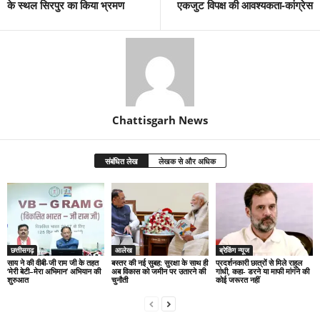
के स्थल सिरपुर का किया भ्रमण
एकजुट विपक्ष की आवश्यकता-कांग्रेस
Chattisgarh News
संबंधित लेख
लेखक से और अधिक
छत्तीसगढ़
आलेख
ब्रेकिंग न्यूज
साय ने की वीबी-जी राम जी के तहत
बस्तर की नई सुबह: सुरक्षा के साथ ही
प्रदर्शनकारी छात्रों से मिले राहुल
‘मेरी बेटी–मेरा अभिमान’ अभियान की
अब विकास को जमीन पर उतारने की
गांधी, कहा- डरने या माफी मांगने की
शुरुआत
चुनौती
कोई जरूरत नहीं