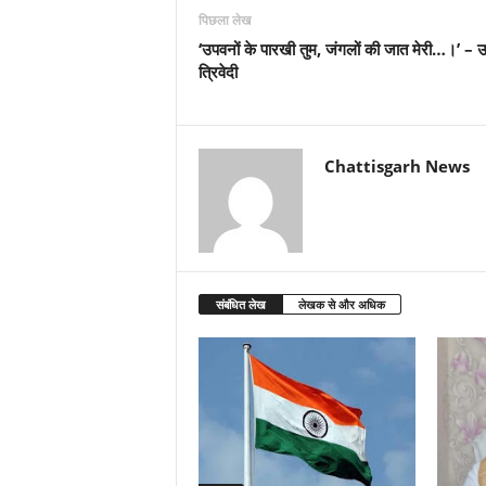
पिछला लेख
‘उपवनों के पारखी तुम, जंगलों की जात मेरी…।’ – 
त्रिवेदी
Chattisgarh News
संबंधित लेख
लेखक से और अधिक