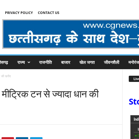
PRIVACY POLICY
CONTACT US
तीसगढ़
राज्य
राजनीति
बाजार
खेल जगत
जीवनशैली
मनोरं
न की खरीद
Liv
 मीट्रिक टन से ज्यादा धान की
St