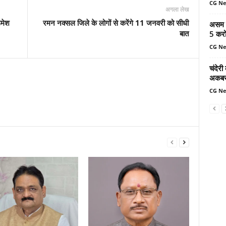
CG N
अगला लेख
उमेश
रमन नक्सल जिले के लोगों से करेंगे 11 जनवरी को सीधी
असम ब
बात
5 करोड
CG N
चंदेरी
अकबर 
CG N