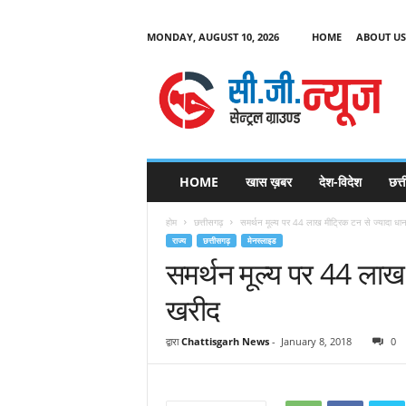
MONDAY, AUGUST 10, 2026
HOME
ABOUT US
C
G
HOME
खास ख़बर
देश-विदेश
छत्
N
e
होम
छत्तीसगढ़
समर्थन मूल्य पर 44 लाख मीट्रिक टन से ज्यादा धा
w
राज्य
छत्तीसगढ़
मेनस्लाइड
s
समर्थन मूल्य पर 44 लाख
खरीद
द्वारा
Chattisgarh News
-
January 8, 2018
0