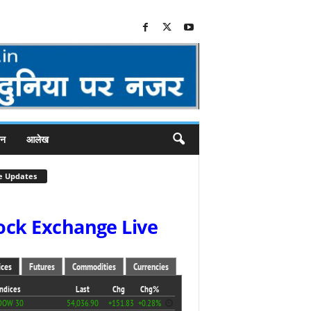
जन
आलेख
e Updates
ock Exchange Live