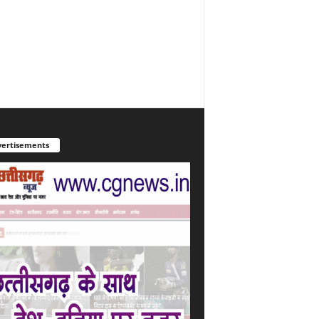
ertisements