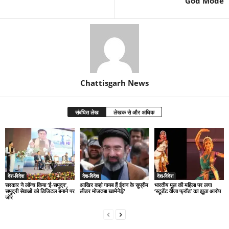
God Mode
Chattisgarh News
संबंधित लेख
लेखक से और अधिक
देश-विदेश
देश-विदेश
देश-विदेश
सरकार ने लॉन्च किया ‘ई-समुद्र’,
आखिर कहां गायब हैं ईरान के सुप्रीम
भारतीय मूल की महिला पर लगा
समुद्री सेवाओं को डिजिटल बनाने पर
लीडर मोजतबा खामेनेई?
‘स्टूडेंट वीजा फ्रॉड’ का झूठा आरोप
जोर