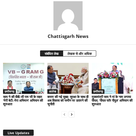
Chattisgarh News
संबंधित लेख
लेखक से और अधिक
छत्तीसगढ़
आलेख
छत्तीसगढ़
साय ने की वीबी-जी राम जी के तहत
बस्तर की नई सुबह: सुरक्षा के साथ ही
मुख्यमंत्री साय ने मां के नाम लगाया
‘मेरी बेटी–मेरा अभिमान’ अभियान की
अब विकास को जमीन पर उतारने की
पीपल, ‘पीपल फॉर पीपुल’ अभियान की
शुरुआत
चुनौती
शुरुआत
Live Updates