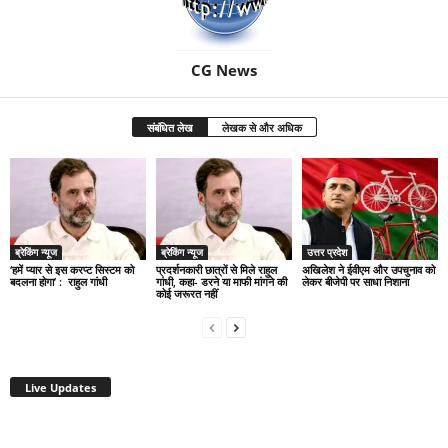
CG News
संबंधित लेख
लेखक से और अधिक
ब्रेकिंग न्यूज
ब्रेकिंग न्यूज
उत्तर प्रदेश
‘हमें प्यार से इस करप्ट सिस्टम को
प्रदर्शनकारी छात्रों से मिले राहुल
अखिलेश ने ईवीएम और उपचुनाव को
बदलना होगा’ : राहुल गांधी
गांधी, कहा- डरने या माफी मांगने की
लेकर बीजेपी पर साधा निशाना
कोई जरूरत नहीं
Live Updates