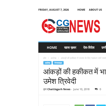
FRIDAY, AUGUST 7, 2026
HOME
ABOUT US
C
G
HOME
खास ख़बर
देश-विदेश
छत्
N
e
होम
आलेख
आंकड़ों की हकीकत में भाजपा के लिए गठबंधन क्यों जरूर
w
आलेख
मेनस्लाइड
s
आंकड़ों की हकीकत में भा
उमेश त्रिवेदी
द्वारा
Chattisgarh News
-
June 10, 2018
0