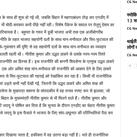
CG N
स्मोकि
न के साथ ही शुरू हो गई थी, जबकि बिहार में महागठबंधन तोड़ कर एनडीए में
13 सा
ं भी मोदी-सरकार कभी पीछे नहीं रही। विशेष पैकेज के सवाल पर तेलुगू देशम का
CG N
परिचायक है। बहुमत के गरूर में डूबी भाजपा अभी तक एक अजीबोगरीब
ीति के तहत भाजपा सहयोगी दलों के साथ मान-मनौव्वल और सिर-फुटव्वल की
थाईलैं
लोगों 
नुकसान की दृष्टि से वह सहयोगी दलों के साथ मान-मनौव्वल का व्यवहार
लती रहती थी। नीतीश कुमार और उद्धव ठाकरे से उसके नरम-गरम रिश्ते
CG N
ीति का हिस्सा हैं। इस राजनीति की बानगी शिवसेना के प्रमुख उद्धव ठाकरे
। एक ओर अमित शाह मान-मनौव्वल की राजनीति को आकार देने के लिए ठाकरे
 भाजपा से सिर-फुटव्वल की गहराई को रेखांकित कर रहा है। किसी भी राजनीतिक
यां उड़ते कभी नहीं देखी गईं, जितनी कि उद्धव ठाकरे और अमित शाह की
िवसेना के मुखपत्र सामना के संपादकीय में वह तनाव स्पष्ट रूप से झलका, जो
ार के मुख्यमंत्री नीतीश कुमार से भी मिलने वाले हैं। नीतीश कुमार और
ी जदयू ने घोषित कर दिया है कि चुनाव के दौरान एनडीए का चेहरा नीतीश कुमार
ज से जदयू के इस फैसले ने भाजपा के लिए सांप-छछून्दर की परिस्थितियां पैदा कर
ार दिखाया जाता है, हकीकत में वह उतना बड़ा नहीं है। भले ही राजनीतिक