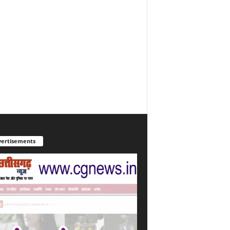
ertisements