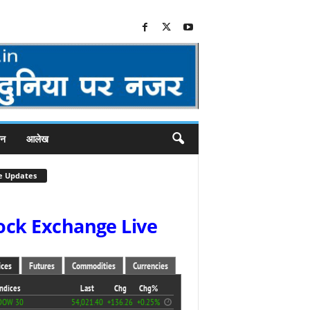
जन
आलेख
e Updates
ock Exchange Live