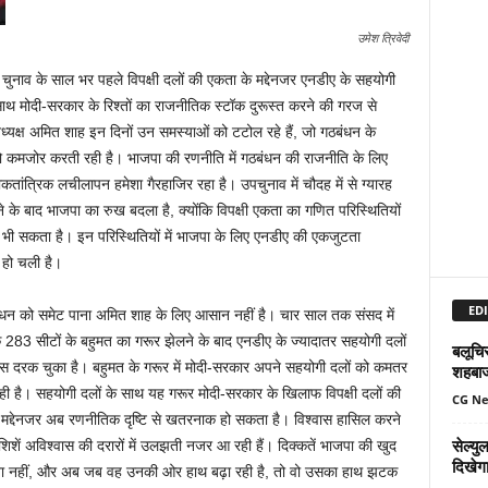
उमेश त्रिवेदी
ुनाव के साल भर पहले विपक्षी दलों की एकता के मद्देनजर एनडीए के सहयोगी
साथ मोदी-सरकार के रिश्तों का राजनीतिक स्टॉक दुरूस्त करने की गरज से
्यक्ष अमित शाह इन दिनों उन समस्याओं को टटोल रहे हैं, जो गठबंधन के
 कमजोर करती रही है। भाजपा की रणनीति में गठबंधन की राजनीति के लिए
कतांत्रिक लचीलापन हमेशा गैरहाजिर रहा है। उपचुनाव में चौदह में से ग्यारह
रने के बाद भाजपा का रुख बदला है, क्योंकि विपक्षी एकता का गणित परिस्थितियों
ी सकता है। इन परिस्थितियों में भाजपा के लिए एनडीए की एकजुटता
ण हो चली है।
EDI
धन को समेट पाना अमित शाह के लिए आसान नहीं है। चार साल तक संसद में
 283 सीटों के बहुमत का गरूर झेलने के बाद एनडीए के ज्यादातर सहयोगी दलों
बलूचिस
वास दरक चुका है। बहुमत के गरूर में मोदी-सरकार अपने सहयोगी दलों को कमतर
शहबा
ी है। सहयोगी दलों के साथ यह गरूर मोदी-सरकार के खिलाफ विपक्षी दलों की
CG N
मद्देनजर अब रणनीतिक दृष्टि से खतरनाक हो सकता है। विश्‍वास हासिल करने
सेल्य
शिशें अविश्‍वास की दरारों में उलझती नजर आ रही हैं। दिक्कतें भाजपा की खुद
दिखेग
सुना नहीं, और अब जब वह उनकी ओर हाथ बढ़ा रही है, तो वो उसका हाथ झटक