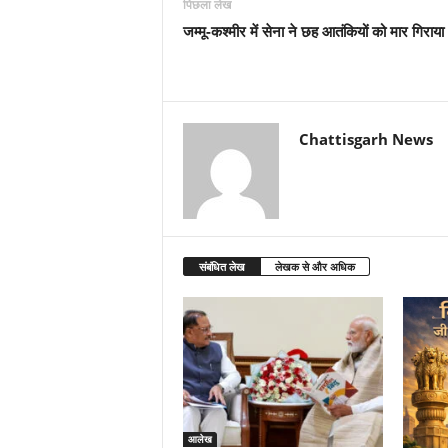
पिछला लेख
जम्मू-कश्मीर में सेना ने छह आतंकियों को मार गिराया
Chattisgarh News
संबंधित लेख
लेखक से और अधिक
आलेख