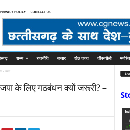
PRIVACY POLICY
CONTACT US
तीसगढ़
राज्य
राजनीति
बाजार
खेल जगत
जीवनशैली
मनोरं
ी? – उमेश...
Liv
जपा के लिए गठबंधन क्यों जरूरी? –
St