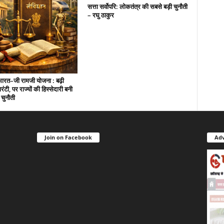
सत्ता सर्वोपरि: लोकतंत्र की सबसे बड़ी चुनौती
– रघु ठाकुर
ारत–जी रामजी योजना : बढ़ी
ंटी, पर राज्यों की हिस्सेदारी बनी
 चुनौती
Join on Facebook
Adv