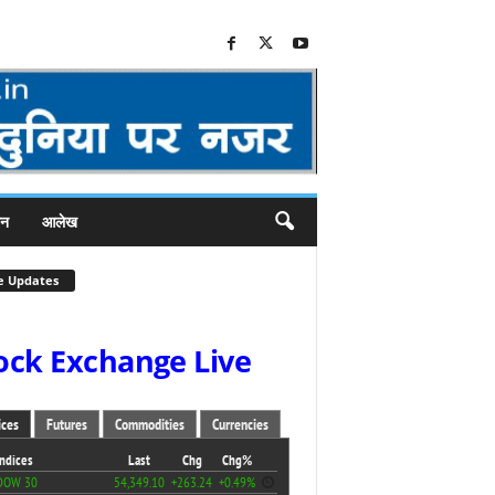
जन
आलेख
e Updates
ock Exchange Live