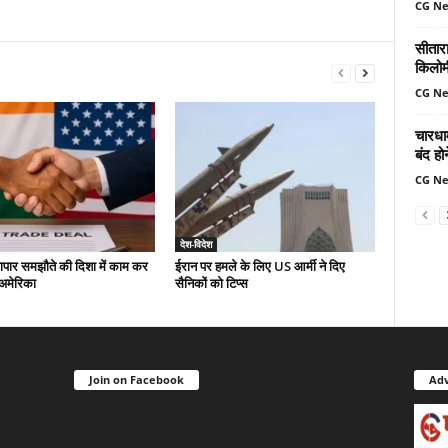
CG N
सीतार
किलोमी
CG N
चारधा
बंद ह
CG N
देश-विदेश
यापार समझौते की दिशा में काम कर
ईरान पर हमले के लिए US आर्मी ने दिए
-अमेरिका
सैनिकों को टिप्स
Join on Facebook
Adv