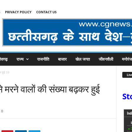
S
PRIVACY POLICY
CONTACT US
तीसगढ़
राज्य
राजनीति
बाजार
खेल जगत
जीवनशैली
मनोरं
कर हुई 33
Liv
 मरने वालों की संख्या बढ़कर हुई
St
0